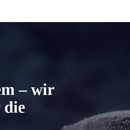
em – wir
 die