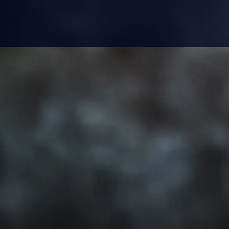
tro, Café oder ein
ll – wir verwande
bares System,
das be