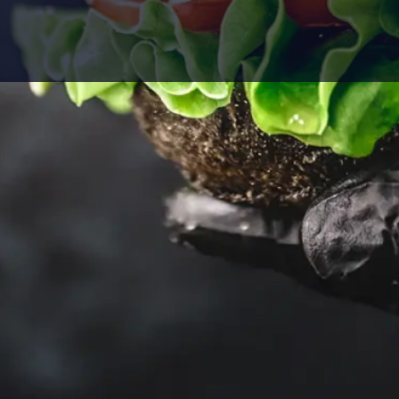
 einzigartiges
ln deinen Erfolg i
reits nach 90 Tage