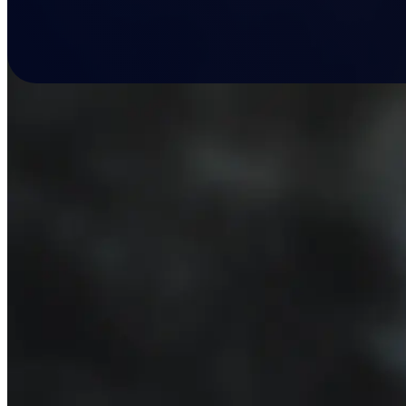
Ob Foodtruck, Bis
Gastronomie-Mode
ein multiplizier